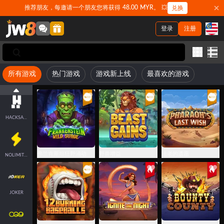
FASTSPIN
推荐朋友，每邀请一个朋友您将获得 48.00 MYR。 💥
兑换
登录
注册
CRAZYGAMING
所有游戏
热门游戏
游戏新上线
最喜欢的游戏
JDB
HACKSAWGAMING
弗兰肯斯坦狂野涌动
野兽增益
法老的遗愿
NOLIMITCITY
JOKER