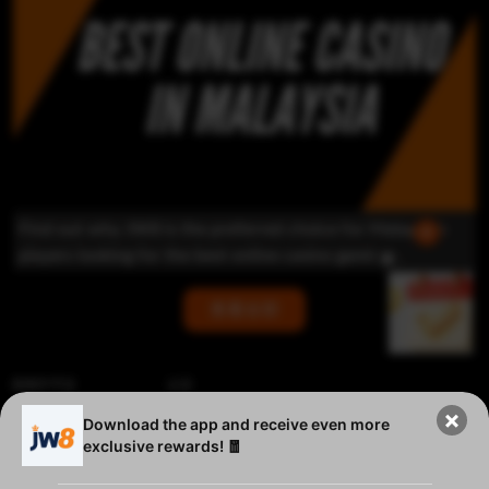
奥林匹斯之门 1000
瘋狂錢來也
瘋狂錢來也 擴充押
注
Chaos Crew
北极水果
Wanted Dead or a
Wild
Find out why JW8 is the preferred choice for Malaysian
players looking for the best online casino gaming
experience
查看全部
Crazy Time
强盗宝藏
法老之王
游戏许可证
认证
Download the app and receive even more
exclusive rewards! 🧧