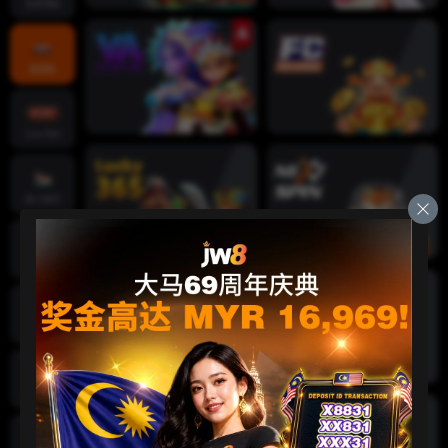
体育博彩
老虎机
Live Slot
真人娱乐
捕鱼游戏
纸牌游戏
彩票娱乐