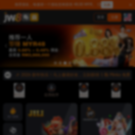
推荐朋友，每邀请一个朋友您将获得 48.00 MYR。 💥
兑换
登录
注册
🎉 2026 新年快乐！马上邀请好友，立刻获得 1 颗 Plinko 免费球 🎯
推荐人
应用程序
存款
提款
热门游戏