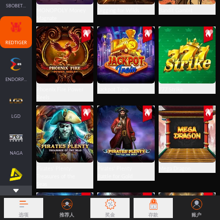
SBOBETFUNKY
MONOPOLY Money
Digging for Wilds
Bandit Gambit
Magnate
REDTIGER
ENDORPHINA
Phoenix Fire Power
Jackpot Train
777 Strike
Reels
LGD
NAGA
Pirates' Plenty:
Pirates' Plenty
Mega Dragon
Treasures of the
Battle for Gold
Seas
ODINGAMING
选项
推荐人
奖金
存款
账户