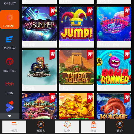
嘟嘟游
派彩灯笼
疯狂百搭2
KM-SLOT
HABANERO
疯狂夏季
疯狂百搭
缤纷水母 - 极端
EVOPLAY
BIGTIMEGAMING
罗马帝国
玛雅之塔
轰炸工厂
BBIN
SPLUS
选项
推荐人
奖金
存款
账户
东方之宝
笑佛降临
鲤鱼门