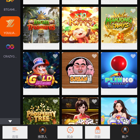
Dice
Gems Miner
HILO
BTGAMING-CARD
YOULIANGAMING
IncanTreasures
KittyGold
MahjongWays
CRAZYGAMING
Mines
Ojisan
Plinko
选项
推荐人
奖金
存款
账户
ProsperityTree
Sicbo
ThaiHILO