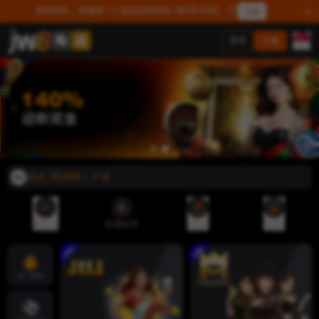
推荐朋友，每邀请一个朋友您将获得 48.00 SGD。 💥
兑换
登录
注册
抱走 $8,888！🎉💰
推荐人
应用程序
存款
提款
热门游戏