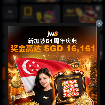
体育博彩
真人娱乐
老虎机
Live Slot
捕鱼游戏
纸牌游戏
彩票娱乐