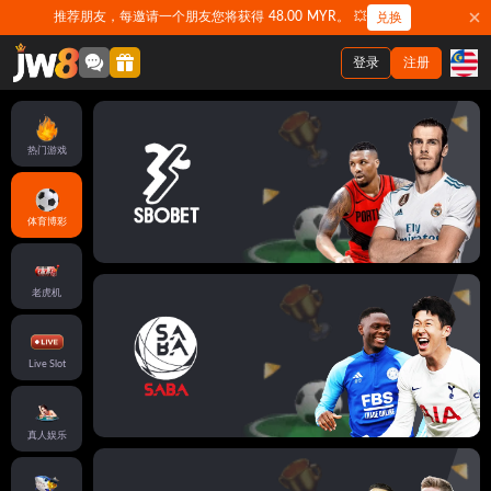
推荐朋友，每邀请一个朋友您将获得 48.00 MYR。 💥
兑换
登录
注册
热门游戏
体育博彩
老虎机
Live Slot
真人娱乐