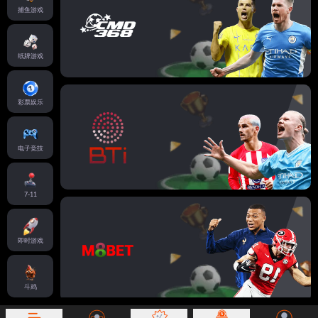
捕鱼游戏
纸牌游戏
彩票娱乐
电子竞技
7-11
即时游戏
斗鸡