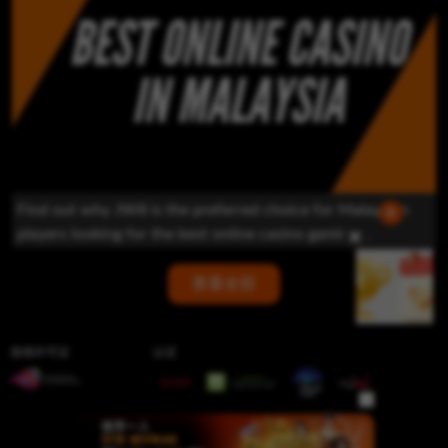
Find out why JW8 is the preferred choice for Malaysian
players looking for the best online casino gaming
experience
查看全部
游戏许可证
认证