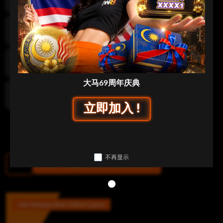
电子竞技
7-11
即时游戏
大马69周年庆典
斗鸡
立即加入 !
JW8 新闻
不再显示
All
Jw8 Malaysia best online casino
Jw8 Malaysia Best Online Casino