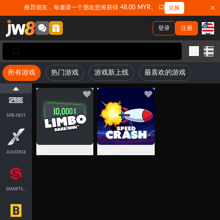
推荐朋友，每邀请一个朋友您将获得 48.00 MYR。 💥
兑换
登录
注册
所有游戏
热门游戏
游戏新上线
最喜欢的游戏
CRAZYGAMING
SPB-INST
林波
极速碰撞
AVIATRIX
SMARTSOFT-INSTANTWIN