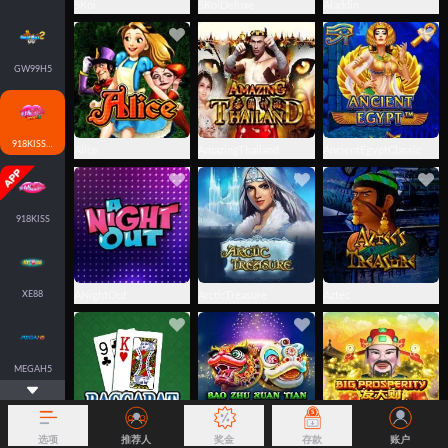
5Koi
5KoiDeluxe
Aladdin
GW99H5
918KISSH5
Alice
AmazingThailand
AncientEgyptClassic
918KISS
XE88
ANightOut
ArcticTreasure
Aztec
MEGAH5
选项
推荐人
奖金
存款
账户
Baccarat
BaoZhuXuanTian
BigProsperity