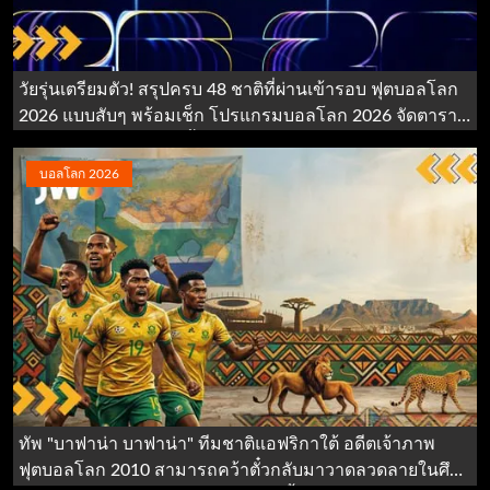
วัยรุ่นเตรียมตัว! สรุปครบ 48 ชาติที่ผ่านเข้ารอบ ฟุตบอลโลก
2026 แบบสับๆ พร้อมเช็ก โปรแกรมบอลโลก 2026 จัดตาราง
เชียร์ทีมโปรดซัมเมอร์นี้ ห้ามพลาด!
บอลโลก 2026
ทัพ "บาฟาน่า บาฟาน่า" ทีมชาติแอฟริกาใต้ อดีตเจ้าภาพ
ฟุตบอลโลก 2010 สามารถคว้าตั๋วกลับมาวาดลวดลายในศึก