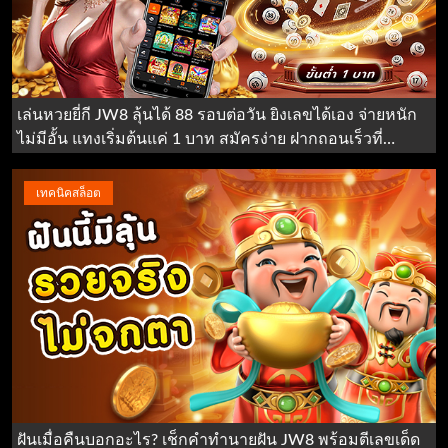
เล่นหวยยี่กี JW8 ลุ้นได้ 88 รอบต่อวัน ยิงเลขได้เอง จ่ายหนัก
ไม่มีอั้น แทงเริ่มต้นแค่ 1 บาท สมัครง่าย ฝากถอนเร็วที่
jw8thai
เทคนิคสล็อต
ฝันเมื่อคืนบอกอะไร? เช็กคำทำนายฝัน JW8 พร้อมตีเลขเด็ด