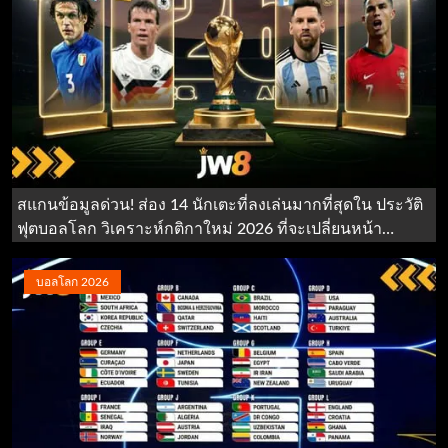
สแกนข้อมูลด่วน! ส่อง 14 นักเตะที่ลงเล่นมากที่สุดใน ประวัติ
ฟุตบอลโลก วิเคราะห์กติกาใหม่ 2026 ที่จะเปลี่ยนหน้า
ประวัติศาสตร์ และหา ทีเด็ดบอลโลก 2026 ไปกับ Jw8
บอลโลก 2026