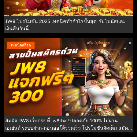
JW8 โปรโมชั่น 2025 เทคนิคทำกำไรขั้นสุด! รับโบนัสและ
เงินคืนวันนี้
เทคนิคสล็อต
สัมผัส JW8 เว็บตรง ที่ jw8thai! ปลอดภัย 100% ไม่ผ่าน
เอเย่นต์ ระบบฝาก-ถอนออโต้รวดเร็ว โปรโมชั่นจัดเต็ม สมัคร
เลยวันนี้!