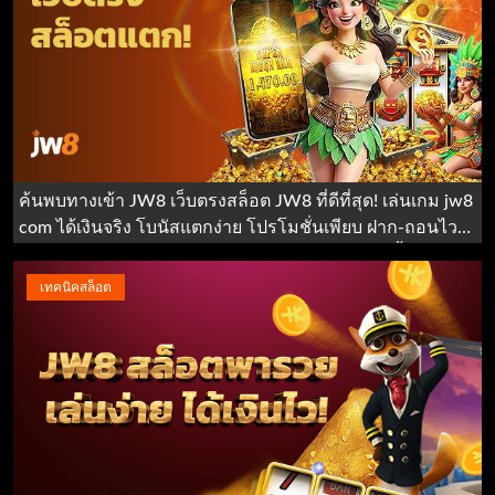
ค้นพบทางเข้า JW8 เว็บตรงสล็อต JW8 ที่ดีที่สุด! เล่นเกม jw8
com ได้เงินจริง โบนัสแตกง่าย โปรโมชั่นเพียบ ฝาก-ถอนไว
ปลอดภัย 100% พร้อมบริการ 24 ชม. สมัครเลยวันนี้!
เทคนิคสล็อต