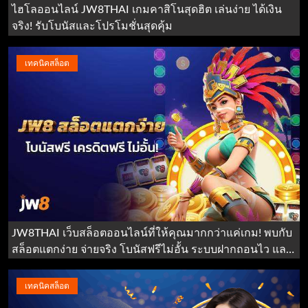
ไฮโลออนไลน์ JW8THAI เกมคาสิโนสุดฮิต เล่นง่าย ได้เงิน
จริง! รับโบนัสและโปรโมชั่นสุดคุ้ม
เทคนิคสล็อต
JW8THAI เว็บสล็อตออนไลน์ที่ให้คุณมากกว่าแค่เกม! พบกับ
สล็อตแตกง่าย จ่ายจริง โบนัสฟรีไม่อั้น ระบบฝากถอนไว และ
เคล็ดลับเล่นสล็อตให้ปัง!
เทคนิคสล็อต