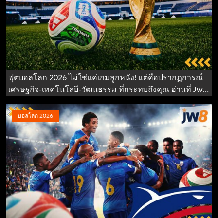
ฟุตบอลโลก 2026 ไม่ใช่แค่เกมลูกหนัง! แต่คือปรากฏการณ์
เศรษฐกิจ-เทคโนโลยี-วัฒนธรรม ที่กระทบถึงคุณ อ่านที่ Jw8
ได้เลย
บอลโลก 2026