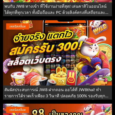
พบกับ JW8 ทางเข้า ที่ใช้งานง่ายที่สุด! เล่นคาสิโนออนไลน์
ได้ทุกที่ทุกเวลา ทั้งมือถือและ PC ด้วยลิงค์ตรงที่เสถียรและ
ปลอดภัยที่สุด.
เทคนิคสล็อต
สัมผัสประสบการณ์ JW8 ฝากถอน ออโต้ที่ JW8thai! ทำ
รายการได้รวดเร็วเพียง 3 วินาที ปลอดภัย 100% รองรับทุก
ธนาคารชั้นนำ ทำธุรกรรมได้เอง 24 ชม. ไร้กังวลเรื่องการ
เงิน
เทคนิคสล็อต