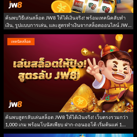
ค้นพบวิธีเล่นสล็อต JW8 ให้ได้เงินจริง! พร้อมเทคนิคลับทำ
เงิน, รูปแบบการเล่น, และสูตรทำเงินจากสล็อตออนไลน์ JW8
เว็บตรงน่าเชื่อถือ สมัครเลย!
เทคนิคสล็อต
ค้นพบสูตรลับเล่นสล็อต JW8 ให้ได้เงินจริง! เว็บตรงรวมกว่า
1,000 เกม พร้อมโบนัสเพียบ ฝาก-ถอนออโต้ เริ่มต้นแค่ 1
บาท! เรียนรู้เทคนิค พิชิตแจ็คพอต และรับสิทธิพิเศษมากมาย