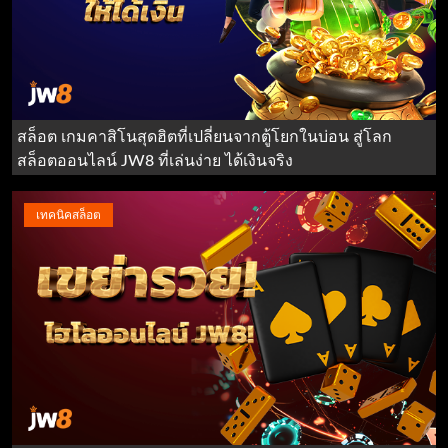
สล็อต เกมคาสิโนสุดฮิตที่เปลี่ยนจากตู้โยกในบ่อน สู่โลก
สล็อตออนไลน์ JW8 ที่เล่นง่าย ได้เงินจริง
เทคนิคสล็อต