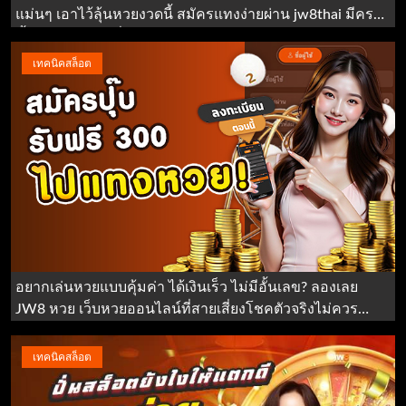
แม่นๆ เอาไว้ลุ้นหวยงวดนี้ สมัครแทงง่ายผ่าน jw8thai มีครบ
ทั้งหวยไทย หวยยี่กี ฮานอย ลาว!
เทคนิคสล็อต
อยากเล่นหวยแบบคุ้มค่า ได้เงินเร็ว ไม่มีอั้นเลข? ลองเลย
JW8 หวย เว็บหวยออนไลน์ที่สายเสี่ยงโชคตัวจริงไม่ควร
พลาด สมัครฟรี มีโปรแจกเพียบ!
เทคนิคสล็อต