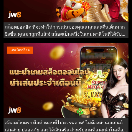
สล็อตยอดฮิต ที่จะทำให้การเล่นของคุณสนุกและตื่นเต้นมาก
ยิ่งขึ้น คุณมาถูกที่แล้ว! สล็อตเป็นหนึ่งในเกมคาสิโนที่ได้รับ
ความนิยมมากที่สุดในโลกออนไลน์
เทคนิคสล็อต
สล็อตเว็บตรง คือคำตอบที่ไม่ควรพลาด! ไม่ต้องผ่านเอเย่นต์
เล่นง่าย ปลอดภัย และได้เงินจริง สำหรับเกมที่แนะนำในเดือน