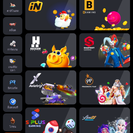
คาสิโนสด
สล็อต
การ์ดเกม
เกมส์ยิง
ปลา
อีสปอร์ต
ล็อตเตอรี่
ไก่ชน