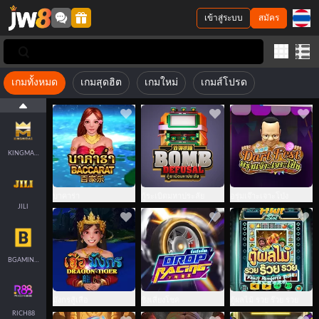
เข้าสู่ระบบ
สมัคร
เกมทั้งหมด
เกมสุดฮิต
เกมใหม่
เกมส์โปรด
KINGMAKER
บาคาร่า
กู้ระเบิดมหาประลัย
อรุ่มเจ๊าะเจาะโป่ง
JILI
BGAMING-CARD
มังกรสู้เสือ
ซิ่งเสี่ยงโชค
ตู้ผลไม้ รวย ร๊วย รวย
RICH88