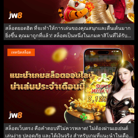
สล็อตยอดฮิต ที่จะทำให้การเล่นของคุณสนุกและตื่นเต้นมาก
ยิ่งขึ้น คุณมาถูกที่แล้ว! สล็อตเป็นหนึ่งในเกมคาสิโนที่ได้รับ
ความนิยมมากที่สุดในโลกออนไลน์
เทคนิคสล็อต
สล็อตเว็บตรง คือคำตอบที่ไม่ควรพลาด! ไม่ต้องผ่านเอเย่นต์
เล่นง่าย ปลอดภัย และได้เงินจริง สำหรับเกมที่แนะนำในเดือน