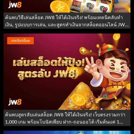
ค้นพบวิธีเล่นสล็อต JW8 ให้ได้เงินจริง! พร้อมเทคนิคลับทำ
เงิน, รูปแบบการเล่น, และสูตรทำเงินจากสล็อตออนไลน์ JW8
เว็บตรงน่าเชื่อถือ สมัครเลย!
เทคนิคสล็อต
ค้นพบสูตรลับเล่นสล็อต JW8 ให้ได้เงินจริง! เว็บตรงรวมกว่า
1,000 เกม พร้อมโบนัสเพียบ ฝาก-ถอนออโต้ เริ่มต้นแค่ 1
บาท! เรียนรู้เทคนิค พิชิตแจ็คพอต และรับสิทธิพิเศษมากมาย