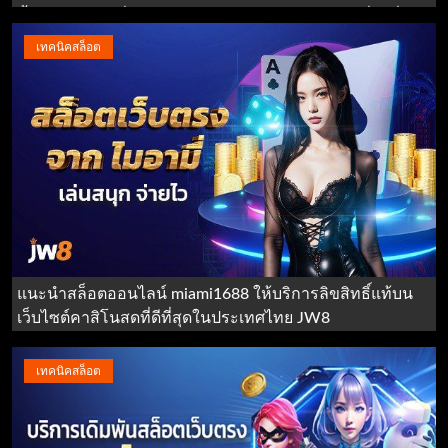
นี้ มีเกมใหม่ ๆ ที่มีกราฟิกสวยงาม และฟีเจอร์โบนัสที่น่าตื่น
เต้นรอคุณอยู่
เทคนิคสล็อต
แนะนำสล็อตออนไลน์ miami1688 ให้บริการลิขสิทธิ์แท้บน
เว็บไซต์คาสิโนสดที่ดีที่สุดในประเทศไทย JW8
เทคนิคสล็อต