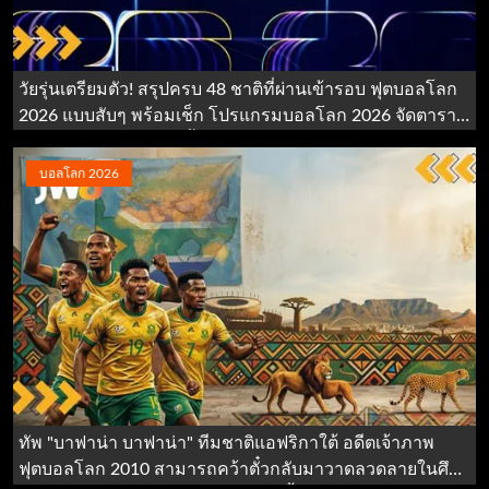
วัยรุ่นเตรียมตัว! สรุปครบ 48 ชาติที่ผ่านเข้ารอบ ฟุตบอลโลก
2026 แบบสับๆ พร้อมเช็ก โปรแกรมบอลโลก 2026 จัดตาราง
เชียร์ทีมโปรดซัมเมอร์นี้ ห้ามพลาด!
บอลโลก 2026
ทัพ "บาฟาน่า บาฟาน่า" ทีมชาติแอฟริกาใต้ อดีตเจ้าภาพ
ฟุตบอลโลก 2010 สามารถคว้าตั๋วกลับมาวาดลวดลายในศึก