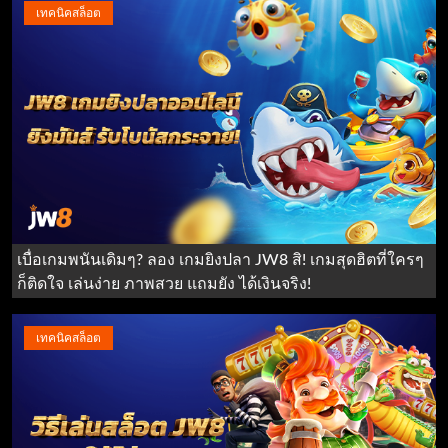
สมัครเลย!
เทคนิคสล็อต
เบื่อเกมพนันเดิมๆ? ลอง เกมยิงปลา JW8 สิ! เกมสุดฮิตที่ใครๆ
ก็ติดใจ เล่นง่าย ภาพสวย แถมยัง ได้เงินจริง!
เทคนิคสล็อต