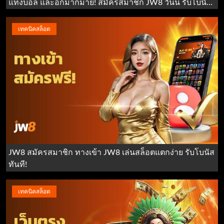
แทงบอล และอีกมากมาย! สมัครสมาชิก JW8 วันนี้ รับโบนัส
สุดคุ้มและโปรโมชั่นพิเศษมากมาย!
เทคนิคสล็อต
JW8 สมัครสมาชิก ทางเข้า JW8 เล่นสล็อตแตกง่าย รับโบนัส
ทันที!
เทคนิคสล็อต