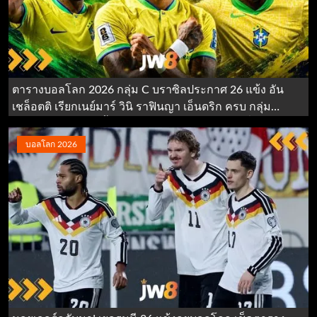
ตารางบอลโลก 2026 กลุ่ม C บราซิลประกาศ 26 แข้ง อัน
เชล็อตติ เรียกเนย์มาร์ วินิ ราฟินญา เอ็นดริก ครบ กลุ่ม
ฟุตบอลโลก 2026 ทั้งหมด ทีมเต็งบอลโลก 2026 ที่น่าจับตา
ที่สุด
บอลโลก 2026