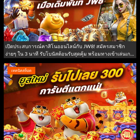
เปิดประสบการณ์คาสิโนออนไลน์กับ JW8! สมัครสมาชิก
ง่ายๆ ใน 3 นาที รับโบนัสต้อนรับสุดคุ้ม พร้อมทางเข้าเล่นเกม
หลากหลาย ปลอดภัย มั่นใจได้ 24 ชม.
เทคนิคสล็อต