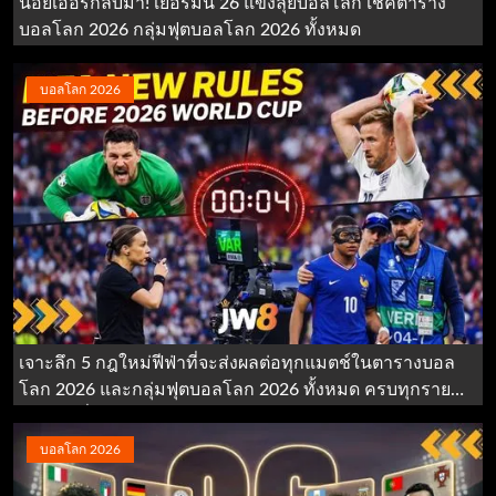
นอยเออร์กลับมา! เยอรมนี 26 แข้งลุยบอลโลก เช็คตาราง
บอลโลก 2026 กลุ่มฟุตบอลโลก 2026 ทั้งหมด
บอลโลก 2026
เจาะลึก 5 กฎใหม่ฟีฟ่าที่จะส่งผลต่อทุกแมตช์ในตารางบอล
โลก 2026 และกลุ่มฟุตบอลโลก 2026 ทั้งหมด ครบทุกราย
ละเอียดที่แฟนบอลต้องรู้
บอลโลก 2026