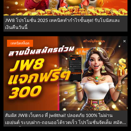
JW8 โปรโมชั่น 2025 เทคนิคทำกำไรขั้นสุด! รับโบนัสและ
เงินคืนวันนี้
เทคนิคสล็อต
สัมผัส JW8 เว็บตรง ที่ jw8thai! ปลอดภัย 100% ไม่ผ่าน
เอเย่นต์ ระบบฝาก-ถอนออโต้รวดเร็ว โปรโมชั่นจัดเต็ม สมัคร
เลยวันนี้!