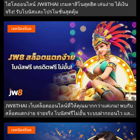
ไฮโลออนไลน์ JW8THAI เกมคาสิโนสุดฮิต เล่นง่าย ได้เงิน
จริง! รับโบนัสและโปรโมชั่นสุดคุ้ม
เทคนิคสล็อต
JW8THAI เว็บสล็อตออนไลน์ที่ให้คุณมากกว่าแค่เกม! พบกับ
สล็อตแตกง่าย จ่ายจริง โบนัสฟรีไม่อั้น ระบบฝากถอนไว และ
เคล็ดลับเล่นสล็อตให้ปัง!
เทคนิคสล็อต