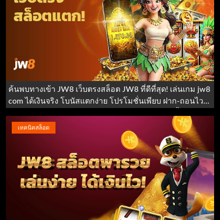
ค้นพบทางเข้า JW8 เว็บตรงสล็อต JW8 ที่ดีที่สุด! เล่นเกม jw8
com ได้เงินจริง โบนัสแตกง่าย โปรโมชั่นเพียบ ฝาก-ถอนไว
ปลอดภัย 100% พร้อมบริการ 24 ชม. สมัครเลยวันนี้!
เทคนิคสล็อต