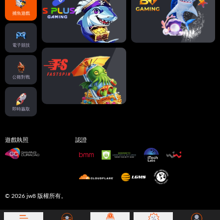
捕魚遊戲
電子競技
公雞對戰
即時贏取
遊戲執照
認證
© 2026 jw8 版權所有。