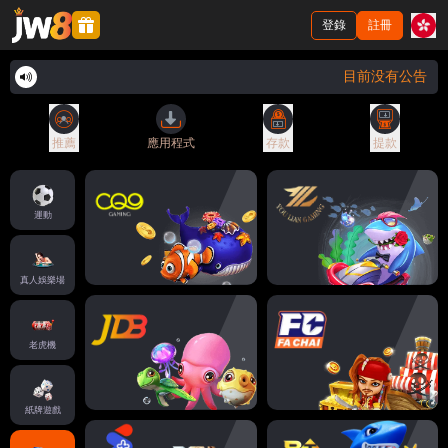
登錄
註冊
目前没有公告
推薦
應用程式
存款
提款
運動
真人娛樂場
老虎機
紙牌遊戲