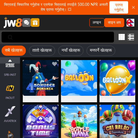
मित्रलाई सिफारिस गर्नुहोस र प्रत्येक मित्रलाई तपाईंले 500.00 NPR असली
प्राप्त
शेष प्राप्त गर्नुहोस्। 💥
गर्नुहोस्
लगइन
साइन अप
सबै खेलहरू
तातो खेलहरू
नयाँ खेलहरू
मनपर्ने खेलहरू
CRAZYGAMING
SPB-INST
INOUT
4 Bonuses Bonanza
Balloon
BalloonX
AVIATRIX