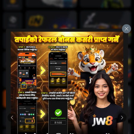
तातो खेलहरू
खेलकुद
क्रिकेट
जीवन क्यासिनो
स्लट
दुर्घटना खेल
कार्ड खेलहरू