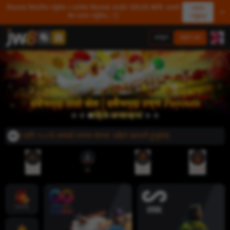
मित्रलाई सिफारिस गर्नुहोस र प्रत्येक मित्रलाई तपाईंले 500.00 NPR असली
प्राप्त
शेष प्राप्त गर्नुहोस्। 💥
गर्नुहोस्
लगइन
साइन अप
हरूका लागि १००% सम्मको स्वागत बोनस! अहिले सहभागी हुनुहोस्!
रेफरल
एप
जमा
निकासी
ज्याकपोट