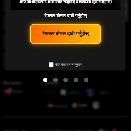
माछा पकड्नु
रेफरल बोनस दाबी गर्नुहोस्
लटरी
 रेफरल बोनस दाबी गर्नुहोस् 
इ-स्पोर्ट
फेरि देखाउन नगर्नुहोस्
चिडियाँ युद्ध
गेमिङ लाइसेन्स
प्रमाणिकता