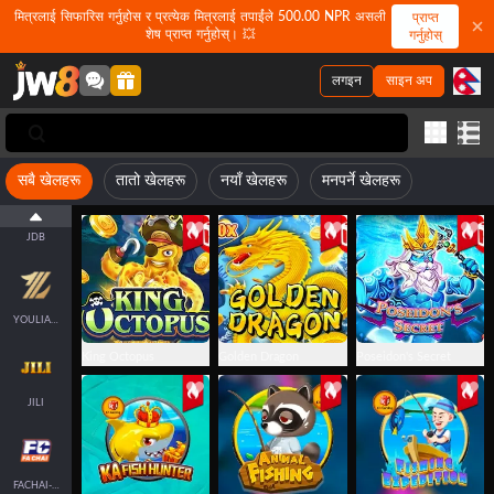
मित्रलाई सिफारिस गर्नुहोस र प्रत्येक मित्रलाई तपाईंले 500.00 NPR असली
प्राप्त
शेष प्राप्त गर्नुहोस्। 💥
गर्नुहोस्
लगइन
साइन अप
FASTSPIN-FISH
सबै खेलहरू
तातो खेलहरू
नयाँ खेलहरू
मनपर्ने खेलहरू
JDB
YOULIANGAMING
King Octopus
Golden Dragon
Poseidon's Secret
JILI
FACHAI-FISH