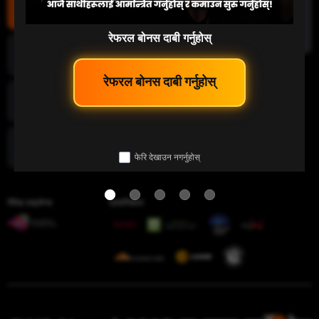
माछा पकड्नु
रेफरल बोनस दाबी गर्नुहोस्
लटरी
 रेफरल बोनस दाबी गर्नुहोस् 
इ-स्पोर्ट
फेरि देखाउन नगर्नुहोस्
चिडियाँ युद्ध
गेमिङ लाइसेन्स
प्रमाणिकता