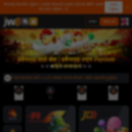
मित्रलाई सिफारिस गर्नुहोस र प्रत्येक मित्रलाई तपाईंले 500.00 NPR असली
प्राप्त
शेष प्राप्त गर्नुहोस्। 💥
गर्नुहोस्
लगइन
साइन अप
े! नयाँ सदस्यहरूका लागि १००% सम्मको स्वागत बोनस! अहिले सहभागी हुनुहोस्!
रेफरल
एप
जमा
निकासी
ज्याकपोट