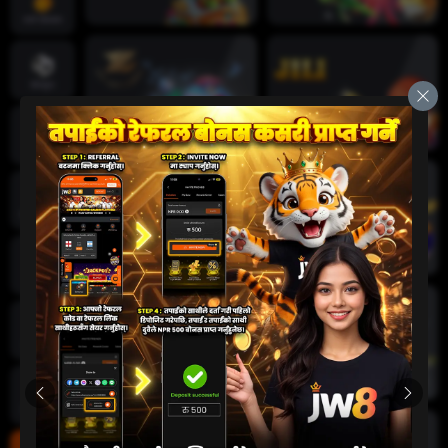
तातो खेलहरू
खेलकुद
क्रिकेट
जीवन क्यासिनो
स्लट
दुर्घटना खेल
कार्ड खेलहरू