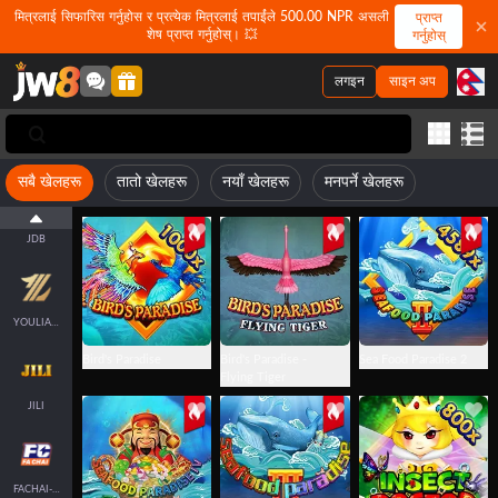
मित्रलाई सिफारिस गर्नुहोस र प्रत्येक मित्रलाई तपाईंले 500.00 NPR असली
प्राप्त
शेष प्राप्त गर्नुहोस्। 💥
गर्नुहोस्
लगइन
साइन अप
FASTSPIN-FISH
सबै खेलहरू
तातो खेलहरू
नयाँ खेलहरू
मनपर्ने खेलहरू
JDB
YOULIANGAMING
Bird's Paradise
Bird's Paradise -
Sea Food Paradise 2
Flying Tiger
JILI
FACHAI-FISH