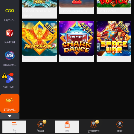
Seafood Paradise IV
Seafood Paradise 3
Insect Doctor
Plus+2
CQ9GAMING
KA-FISH
Phoenix World
Shark Dance
Space War
BIGGAMING
SPLUS-FISH
BTGAMING-FISH
मेनु
रेफरल
जमा
पुरस्कारहरू
खाता