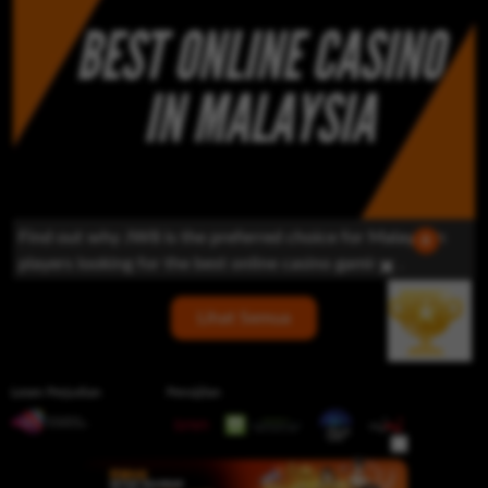
Find out why JW8 is the preferred choice for Malaysian
players looking for the best online casino gaming
experience
Lihat Semua
Lesen Perjudian
Pensijilan