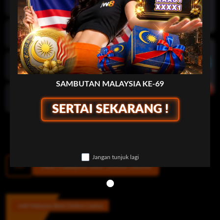
E-Sport
7-11
Menang
Segera
SAMBUTAN MALAYSIA KE-69
Sabung
SERTAI SEKARANG !
Ayam
Berita JW8
Jangan tunjuk lagi
All
Jw8 Malaysia best online casino
Jw8 Malaysia Best Online Casino