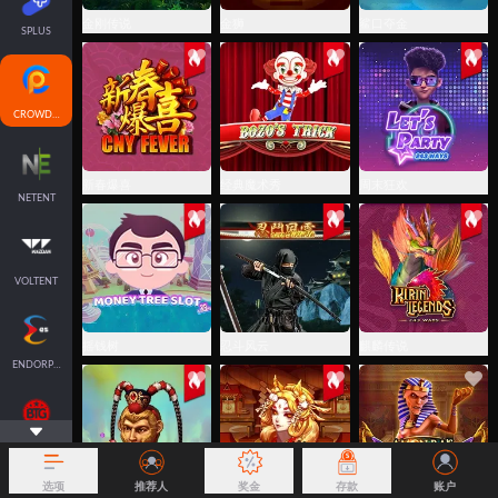
金刚传说
金狮
鲨口夺金
SPLUS
CROWDPLAY
新春爆喜
经典魔术秀
周末狂欢
NETENT
VOLTENT
摇钱树
忍斗风云
麒麟传说
ENDORPHINA
BIGTIMEGAMING
选项
推荐人
奖金
存款
账户