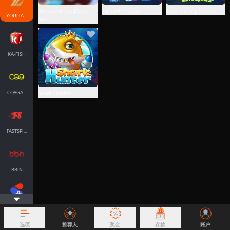
Heroes of the Deep
Jackpot Fishery
New Fishing Season
YOULIANGAMING
Sea
KA-FISH
Shark Hunter
CQ9GAMING
FASTSPIN-FISH
BBIN
SPLUS-FISH
选项
推荐人
奖金
存款
账户