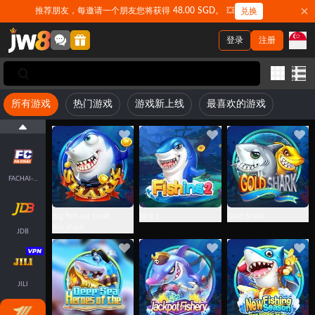
推荐朋友，每邀请一个朋友您将获得 48.00 SGD。 💥
兑换
登录
注册
所有游戏
热门游戏
游戏新上线
最喜欢的游戏
FACHAI-FISH
Big fish eat small
捕鱼2
Gold Shark
fish shark
JDB
JILI