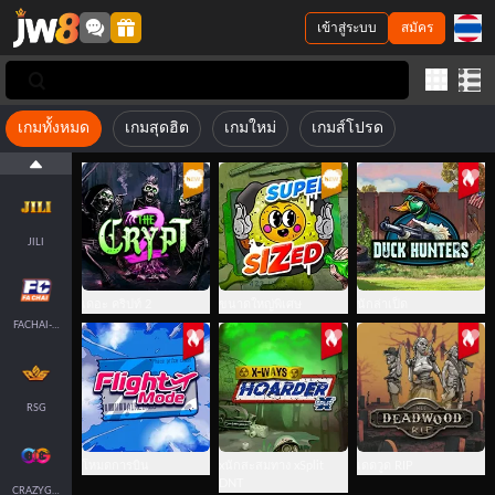
เข้าสู่ระบบ
สมัคร
PRAGMATICPLAY
เกมทั้งหมด
เกมสุดฮิต
เกมใหม่
เกมส์โปรด
VAGAMING
JILI
เดอะ คริปท์ 2
ขนาดใหญ่พิเศษ
นักล่าเป็ด
FACHAI-SLOT
RSG
โหมดการบิน
xนักสะสมทาง xSplit
เดดวูด RIP
DNT
CRAZYGAMING