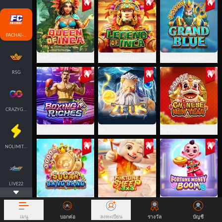
FACHAI-SLOT
ราชินีแห่งอินคา
ตำนานแห่งอินคา
ล่าสมบัติมหาสมุทร
RSG
CRAZYGAMING
มวยมั่งคั่ง
ซุส
ปีตรุษจีน
NOLIMITCITY
LIVE22
ซูการ์ แบง แบง
แกะนำโชค
ปะทัดมังกรนำโชค
เมนู
บอกต่อ
ลงทะเบียน
รางวัล
บัญชี
RELAXGAMING