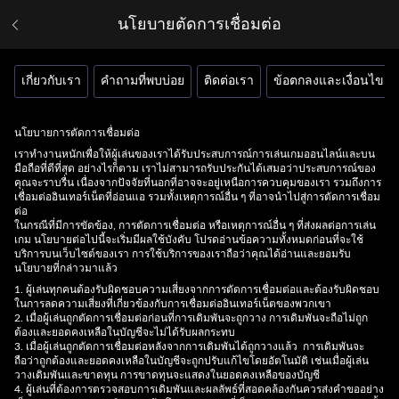
นโยบายตัดการเชื่อมต่อ
เกี่ยวกับเรา
คำถามที่พบบ่อย
ติดต่อเรา
ข้อตกลงและเงื่อนไข
นโยบายการตัดการเชื่อมต่อ
เราทำงานหนักเพื่อให้ผู้เล่นของเราได้รับประสบการณ์การเล่นเกมออนไลน์และบน
มือถือที่ดีที่สุด อย่างไรก็ตาม เราไม่สามารถรับประกันได้เสมอว่าประสบการณ์ของ
คุณจะราบรื่น เนื่องจากปัจจัยที่นอกที่อาจจะอยู่เหนือการควบคุมของเรา รวมถึงการ
เชื่อมต่ออินเทอร์เน็ตที่อ่อนแอ รวมทั้งเหตุการณ์อื่น ๆ ที่อาจนำไปสู่การตัดการเชื่อม
ต่อ
ในกรณีที่มีการขัดข้อง, การตัดการเชื่อมต่อ หรือเหตุการณ์อื่น ๆ ที่ส่งผลต่อการเล่น
เกม นโยบายต่อไปนี้จะเริ่มมีผลใช้บังคับ โปรดอ่านข้อความทั้งหมดก่อนที่จะใช้
บริการบนเว็บไซต์ของเรา การใช้บริการของเราถือว่าคุณได้อ่านและยอมรับ
นโยบายที่กล่าวมาแล้ว
1. ผู้เล่นทุกคนต้องรับผิดชอบความเสี่ยงจากการตัดการเชื่อมต่อและต้องรับผิดชอบ
ในการลดความเสี่ยงที่เกี่ยวข้องกับการเชื่อมต่ออินเทอร์เน็ตของพวกเขา
2. เมื่อผู้เล่นถูกตัดการเชื่อมต่อก่อนที่การเดิมพันจะถูกวาง การเดิมพันจะถือไม่ถูก
ต้องและยอดคงเหลือในบัญชีจะไม่ได้รับผลกระทบ
3. เมื่อผู้เล่นถูกตัดการเชื่อมต่อหลังจากการเดิมพันได้ถูกวางแล้ว การเดิมพันจะ
ถือว่าถูกต้องและยอดคงเหลือในบัญชีจะถูกปรับแก้ไขโดยอัตโนมัติ เช่นเมื่อผู้เล่น
วางเดิมพันและขาดทุน การขาดทุนจะแสดงในยอดคงเหลือของบัญชี
4. ผู้เล่นที่ต้องการตรวจสอบการเดิมพันและผลลัพธ์ที่สอดคล้องกันควรส่งคำขออย่าง