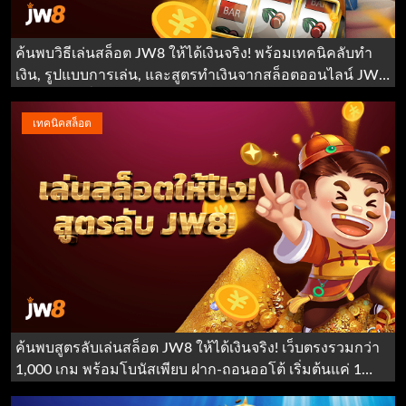
ค้นพบวิธีเล่นสล็อต JW8 ให้ได้เงินจริง! พร้อมเทคนิคลับทำ
เงิน, รูปแบบการเล่น, และสูตรทำเงินจากสล็อตออนไลน์ JW8
เว็บตรงน่าเชื่อถือ สมัครเลย!
เทคนิคสล็อต
ค้นพบสูตรลับเล่นสล็อต JW8 ให้ได้เงินจริง! เว็บตรงรวมกว่า
1,000 เกม พร้อมโบนัสเพียบ ฝาก-ถอนออโต้ เริ่มต้นแค่ 1
บาท! เรียนรู้เทคนิค พิชิตแจ็คพอต และรับสิทธิพิเศษมากมาย