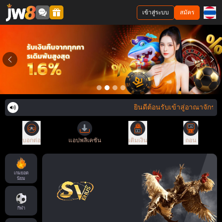
เข้าสู่ระบบ
สมัคร
ยินดีต้อนรับเข้าสู่อาณาจักรของ JW8 แพลตฟอร์มที่
บอกต่อ
แอปพลิเคชัน
เติมเงิน
ถอน
เกมยอด
นิยม
กีฬา