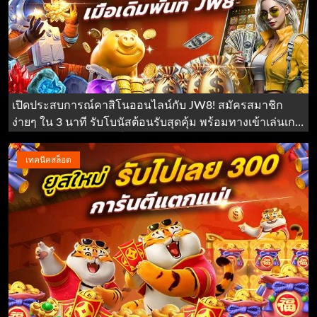
เปิดประสบการณ์คาสิโนออนไลน์กับ JW8! สมัครสมาชิก
ง่ายๆ ใน 3 นาที รับโบนัสต้อนรับสุดคุ้ม พร้อมทางเข้าเล่นเกม
หลากหลาย ปลอดภัย มั่นใจได้ 24 ชม.
เทคนิคสล็อต