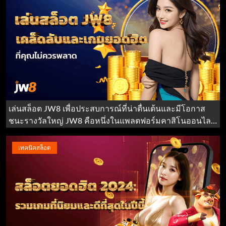
เล่นสล็อต JW8 เพื่อประสบการณ์ที่น่าตื่นเต้นและมีโอกาส
ชนะรางวัลใหญ่ JW8 คือหนึ่งในแพลตฟอร์มคาสิโนออนไลน์
ที่คุณไม่ควรพลาด!
เทคนิคสล็อต