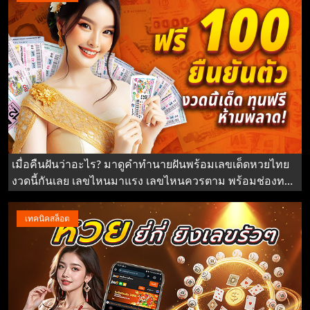
เมื่อคืนฝันว่าอะไร? มาดูคำทำนายฝันพร้อมเลขเด็ดหวยไทย
งวดนี้กันเลย เลขไหนมาแรง เลขไหนควรตาม พร้อมช่องทาง
แทงหวยง่ายๆ ผ่าน jw8thai7.com
เทคนิคสล็อต