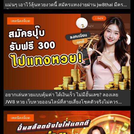
แม่นๆ เอาไว้ลุ้นหวยงวดนี้ สมัครแทงง่ายผ่าน jw8thai มีครบ
ทั้งหวยไทย หวยยี่กี ฮานอย ลาว!
เทคนิคสล็อต
อยากเล่นหวยแบบคุ้มค่า ได้เงินเร็ว ไม่มีอั้นเลข? ลองเลย
JW8 หวย เว็บหวยออนไลน์ที่สายเสี่ยงโชคตัวจริงไม่ควร
พลาด สมัครฟรี มีโปรแจกเพียบ!
เทคนิคสล็อต