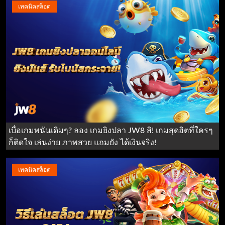
สมัครเลย!
เทคนิคสล็อต
เบื่อเกมพนันเดิมๆ? ลอง เกมยิงปลา JW8 สิ! เกมสุดฮิตที่ใครๆ
ก็ติดใจ เล่นง่าย ภาพสวย แถมยัง ได้เงินจริง!
เทคนิคสล็อต