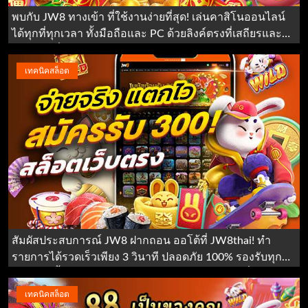
พบกับ JW8 ทางเข้า ที่ใช้งานง่ายที่สุด! เล่นคาสิโนออนไลน์
ได้ทุกที่ทุกเวลา ทั้งมือถือและ PC ด้วยลิงค์ตรงที่เสถียรและ
ปลอดภัยที่สุด.
เทคนิคสล็อต
สัมผัสประสบการณ์ JW8 ฝากถอน ออโต้ที่ JW8thai! ทำ
รายการได้รวดเร็วเพียง 3 วินาที ปลอดภัย 100% รองรับทุก
ธนาคารชั้นนำ ทำธุรกรรมได้เอง 24 ชม. ไร้กังวลเรื่องการ
เงิน
เทคนิคสล็อต