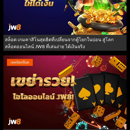
สล็อต เกมคาสิโนสุดฮิตที่เปลี่ยนจากตู้โยกในบ่อน สู่โลก
สล็อตออนไลน์ JW8 ที่เล่นง่าย ได้เงินจริง
เทคนิคสล็อต