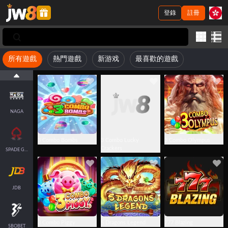
登錄
註冊
BGAMING-SLOT
所有遊戲
熱門遊戲
新游戏
最喜歡的遊戲
JOKER
NAGA
3 Combo Bombs
3 Combo Lucky
3 Combo Olympus
Crackers
SPADE GAMING
JDB
3 Combo Piggy
5 Dragons Legend
777 Blazing
SBOBET