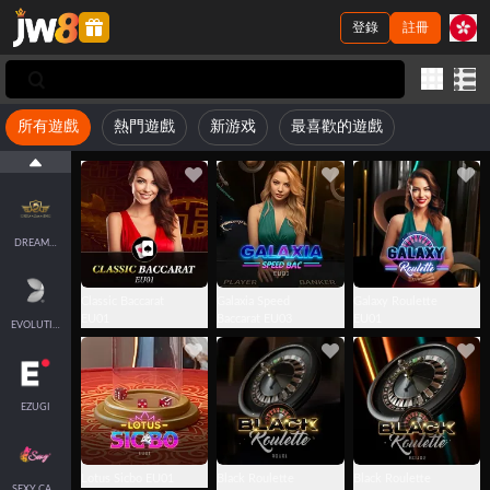
登錄
註冊
所有遊戲
熱門遊戲
新游戏
最喜歡的遊戲
DREAMGAMING
Classic Baccarat
Galaxia Speed
Galaxy Roulette
EU01
Baccarat EU03
EU01
EVOLUTION
EZUGI
Lotus Sicbo EU01
Black Roulette
Black Roulette
SEXY CASINO