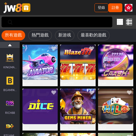
登錄
註冊
所有遊戲
熱門遊戲
新游戏
最喜歡的遊戲
KINGMAKER
Aviator
Blaze777
Crash
BGAMING-CARD
RICH88
Dice
Gems Miner
HILO
BTGAMING-CARD