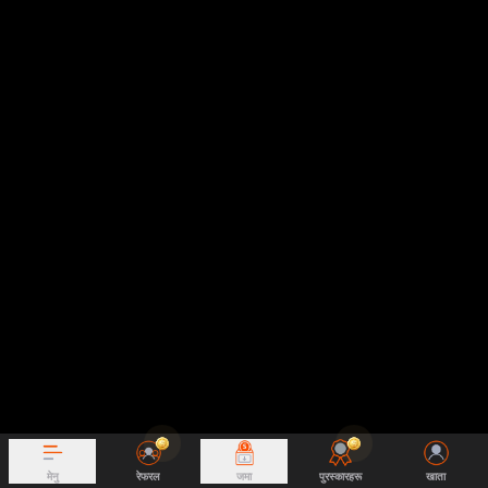
मेनु
रेफरल
जमा
पुरस्कारहरू
खाता