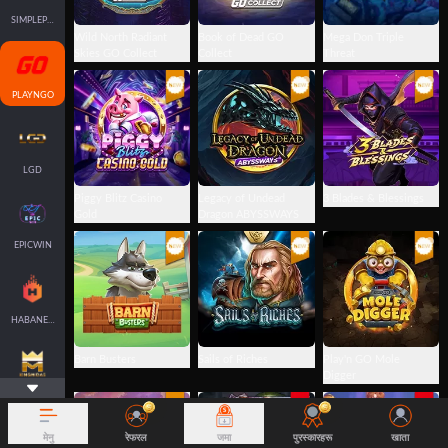
SIMPLEPLAY
Wild North Radiant
Book of Dead GO
Mega Don Triple
Skies GO Collect
Collect
Threat
PLAYNGO
LGD
Piggy Blitz Casino
Legacy of Undead
3 Blades & Blessings
Gold
Dragon ABYSSWAYS
EPICWIN
HABANERO
Barn Busters
Sails of Riches
Play'n GO Mole
Digger
KM-SLOT
मेनु
रेफरल
जमा
पुरस्कारहरू
खाता