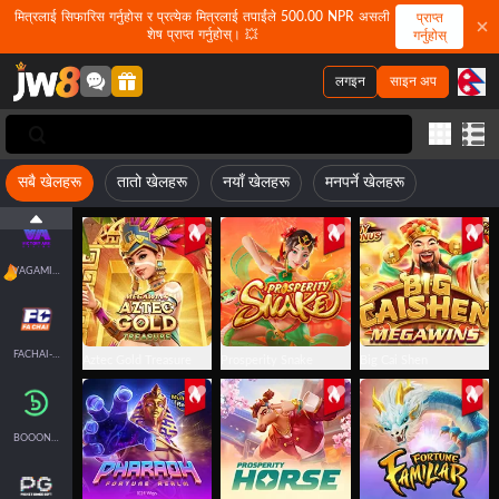
मित्रलाई सिफारिस गर्नुहोस र प्रत्येक मित्रलाई तपाईंले 500.00 NPR असली
प्राप्त
RICHGAMING
शेष प्राप्त गर्नुहोस्। 💥
गर्नुहोस्
लगइन
साइन अप
JILI
सबै खेलहरू
तातो खेलहरू
नयाँ खेलहरू
मनपर्ने खेलहरू
PRAGMATICPLAY
VAGAMING
FACHAI-SLOT
Aztec Gold Treasure
Prosperity Snake
Big Cai Shen
BOOONGO