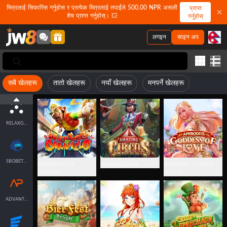
मित्रलाई सिफारिस गर्नुहोस र प्रत्येक मित्रलाई तपाईंले 500.00 NPR असली
प्राप्त
INOUT
शेष प्राप्त गर्नुहोस्। 💥
गर्नुहोस्
लगइन
साइन अप
ODINGAMING
सबै खेलहरू
तातो खेलहरू
नयाँ खेलहरू
मनपर्ने खेलहरू
VOLTENT
RELAXGAMING
SBOBETFUNKY
Adventures Of
Amazing Circus
Aphrodite - Goddess
Caramelo
of Love
ADVANTPLAY