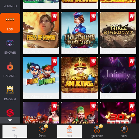
Four Beauties
IM King
MAHJONG KING
PLAYNGO
LGD
Field Of Honor
Treasure Hunt Trip
Three Kingdoms
EPICWIN
HABANERO
Four Wheels & Bro
IM KING MOBILE
Nezha Legend
KM-SLOT
SMARTSOFT
मेनु
रेफरल
जमा
पुरस्कारहरू
खाता