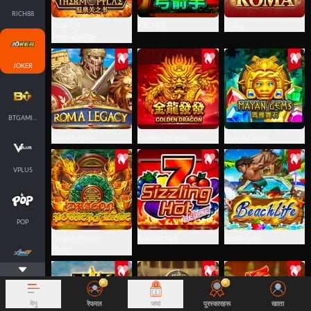
RICH88
Book Of
ARCHER
Roma
Thermopylae
JOKER
BTGAMING
Roma Legacy
Golden Dragon
Mayan Gems
VPLUS
POP
Dragon Power
Sizzling Hot
Beach Life
Flame
LIVE22
मेनु
रेफरल
जमा
पुरस्कारहरू
खाता