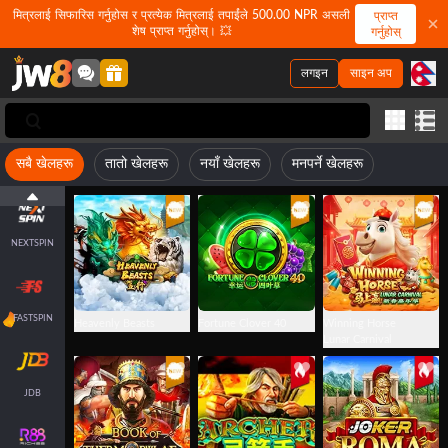
मित्रलाई सिफारिस गर्नुहोस र प्रत्येक मित्रलाई तपाईंले 500.00 NPR असली
प्राप्त
FACHAI-SLOT
शेष प्राप्त गर्नुहोस्। 💥
गर्नुहोस्
लगइन
साइन अप
BOOONGO
सबै खेलहरू
तातो खेलहरू
नयाँ खेलहरू
मनपर्ने खेलहरू
PGSOFT
NEXTSPIN
FASTSPIN
Heavenly Beasts
Fortune Clover 40
Winning Horse
Lunar Carnival
JDB