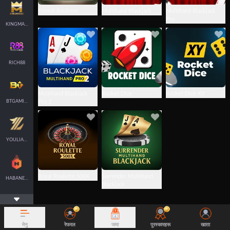
French Roulette
Multihand Blackjack
Multihand Blackjack
Pro
KINGMAKER
RICH88
Multihand Blackjack
Rocket Dice
Rocket Dice XY
Pro 2
BTGAMING-CARD
YOULIANGAMING
Royal Roulette 500X
Surrender Multihand
HABANERO
Blackjack
मेनु
रेफरल
जमा
पुरस्कारहरू
खाता