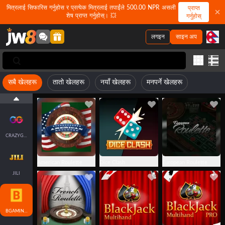
मित्रलाई सिफारिस गर्नुहोस र प्रत्येक मित्रलाई तपाईंले 500.00 NPR असली
प्राप्त
शेष प्राप्त गर्नुहोस्। 💥
गर्नुहोस्
लगइन
साइन अप
सबै खेलहरू
तातो खेलहरू
नयाँ खेलहरू
मनपर्ने खेलहरू
CRAZYGAMING
American Roulette
Dice Clash
European Roulette
JILI
BGAMING-CARD