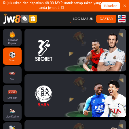
Rujuk rakan dan dapatkan 48.00 MYR untuk setiap rakan yang
Tukarkan
anda jemput. 💥
LOG MASUK
DAFTAR
Permainan
Popular
Sport
Slot
Live Slot
Live Kasino