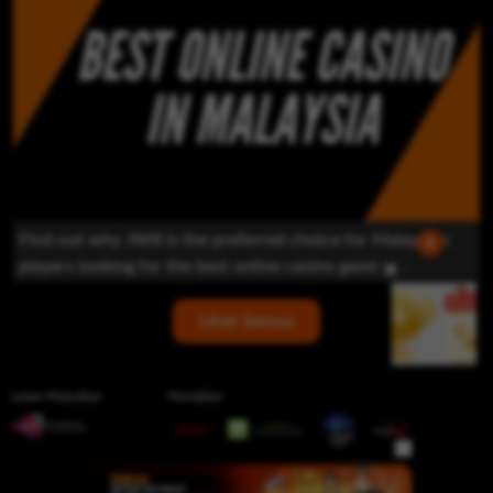
Find out why JW8 is the preferred choice for Malaysian
players looking for the best online casino gaming
experience
Lihat Semua
Lesen Perjudian
Pensijilan