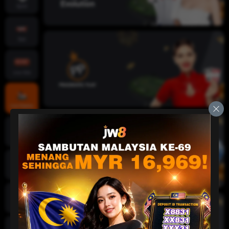
Sport
Slot
Live Slot
Live Kasino
Tembak
Ikan
Kartu
Togel