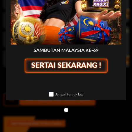
E-Sport
7-11
Menang
Segera
SAMBUTAN MALAYSIA KE-69
Sabung
SERTAI SEKARANG !
Ayam
Berita JW8
Jangan tunjuk lagi
All
Jw8 Malaysia best online casino
Jw8 Malaysia Best Online Casino