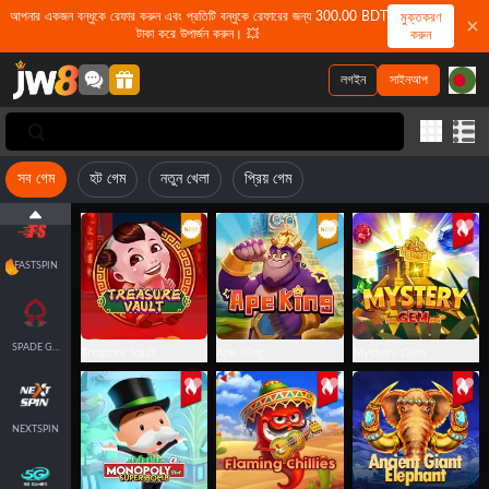
আপনার একজন বন্ধুকে রেফার করুন এবং প্রতিটি বন্ধুকে রেফারের জন্য 300.00 BDT
মুক্তকরণ
BOOONGO
টাকা করে উপার্জন করুন। 💥
করুন
লগইন
সাইনআপ
PRAGMATICPLAY
সব গেম
হট গেম
নতুন খেলা
প্রিয় গেম
BTGAMING
FASTSPIN
SPADE GAMING
Treasure Vault
Ape King
Mystery Gem
NEXTSPIN