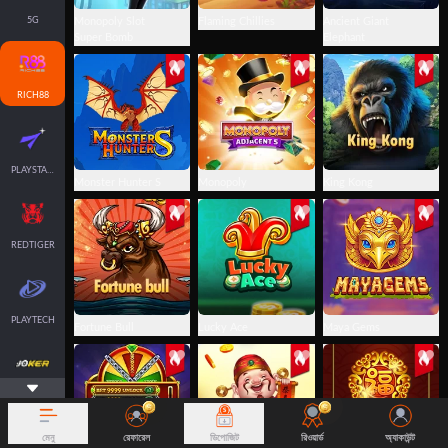
Monopoly Slot
Flaming Chillies
Ancient Giant
5G
Super Bomb
Elephant
RICH88
PLAYSTARGAMING
Monster Hunter S
Monopoly
King Kong
REDTIGER
PLAYTECH
Fortune Bull
Lucky Ace
Maya Gems
JOKER
মেনু
রেফারেল
ডিপোজিট
রিওয়ার্ড
অ্যাকাউন্ট