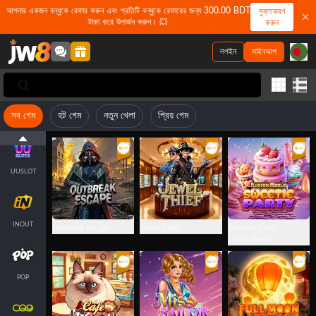
আপনার একজন বন্ধুকে রেফার করুন এবং প্রতিটি বন্ধুকে রেফারের জন্য 300.00 BDT
মুক্তকরণ
ODINGAMING
টাকা করে উপার্জন করুন। 💥
করুন
লগইন
সাইনআপ
VOLTENT
সব গেম
হট গেম
নতুন খেলা
প্রিয় গেম
HABANERO
UUSLOT
INOUT
Outbreak Escape
Jewel Thief
Sweetie Party
Fusion Reels
POP