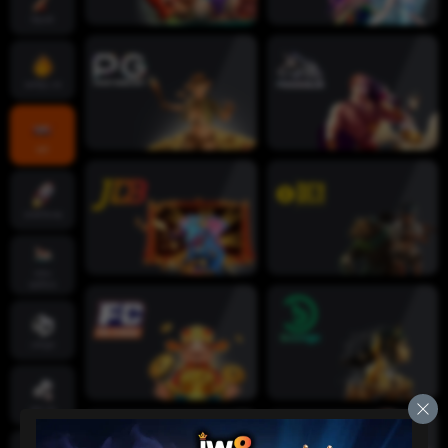
ক্রিকেট
জনপ্রিয় গেম
স্লট
তাৎক্ষণিক জয়
লাইভ
ক্যাসিনো
খেলাধুলা
কার্ড গেম