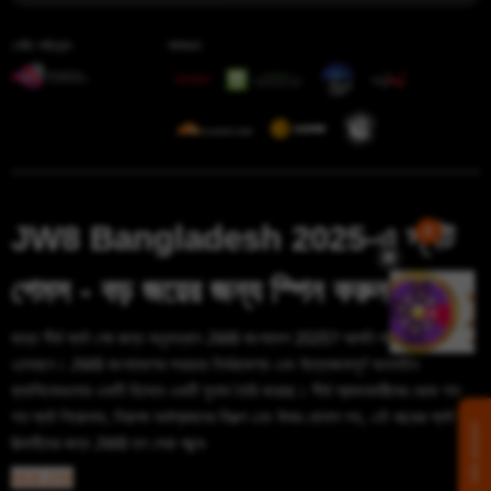
গেমিং লাইসেন্স
সাক্ষরতা
JW8 Bangladesh 2025-এ স্লট
গেমস - বড় জয়ের জন্য স্পিন করুন
মধ্যে শীর্ষ স্লট গেম জন্য অনুসন্ধান
JW8
বাংলাদেশ 2025? আপনি সঠিক জায়গায়
এসেছেন। JW8 বাংলাদেশের সবচেয়ে নির্ভরযোগ্য এবং উত্তেজনাপূর্ণ অনলাইন
ক্যাসিনোগুলোর একটি হিসেবে একটি সুনাম তৈরি করেছে। শীর্ষ প্রদানকারীদের থেকে শত
শত স্লট শিরোনাম, নিরাপদ অর্থপ্রদানের বিকল্প এবং উদার বোনাস সহ, এই বছরের স্লট
যোগাযোগ করুন
উত্সাহীদের জন্য JW8 হল সেরা পছন্দ৷
আরো দেখুন
কেন JW8 Bangladesh 2025 সালে স্লট গেমের জন্য