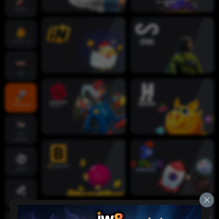
ক্রিকেট
জনপ্রিয় গেম
স্লট
তাৎক্ষণিক জয়
লাইভ
ক্যাসিনো
খেলাধুলা
কার্ড গেম