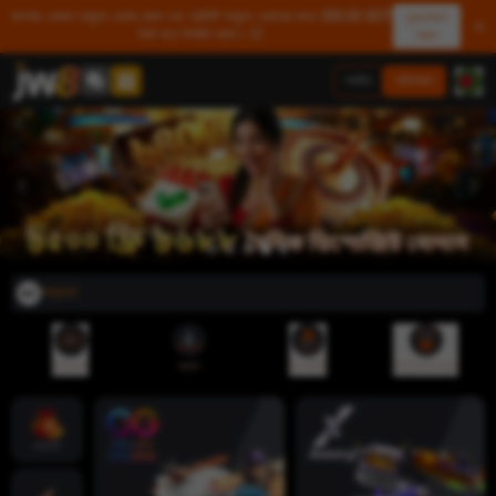
আপনার একজন বন্ধুকে রেফার করুন এবং প্রতিটি বন্ধুকে রেফারের জন্য 300.00 BDT
মুক্তকরণ
টাকা করে উপার্জন করুন। 💥
করুন
লগইন
সাইনআপ
যাশব্যাক!
রেফারেল
অ্যাপ
ডিপোজিট
উত্তোলন করুন
জ্যাকপট