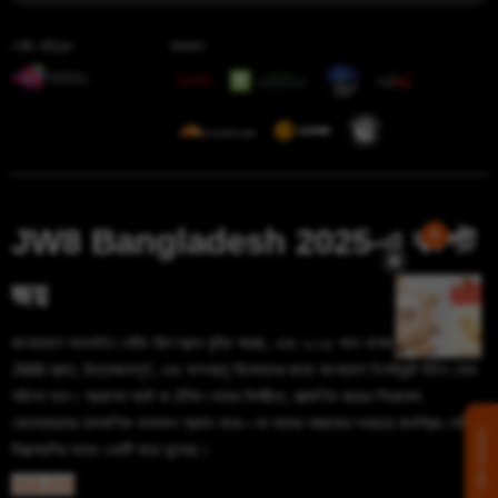
গেমিং লাইসেন্স
সাক্ষরতা
JW8 Bangladesh 2025-এ ঝটপট
জয়
বাংলাদেশে অনলাইন গেমিং শিল্প দ্রুত বৃদ্ধি পাচ্ছে, এবং ২০২৫ সাল নাগাদ খেলোয়াড়রা
JW8
দ্রুত, উত্তেজনাপূর্ণ, এবং ফলপ্রসূ বিনোদনের জন্য বাংলাদেশ ইনস্ট্যান্ট উইন গেমে
পরিণত হবে। প্রথাগত স্লট বা টেবিল গেমের বিপরীতে, তাত্ক্ষণিক জয়ের শিরোনাম
খেলোয়াড়দের তাৎক্ষণিক ফলাফল প্রদান করে—যা তাদের আজকের সবচেয়ে জনপ্রিয় গেমিং
যোগাযোগ করুন
বিকল্পগুলির মধ্যে একটি করে তুলেছে।
আরো দেখুন