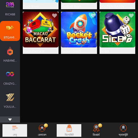
Duck River
Football Boys
GOLDEN BASIN
RICH88
BTGAMING-CARD
MacauBaccarat
Rocket Crash
Sic-bo
HABANERO
CRAZYGAMING
YOULIANGAMING
মেনু
রেফারেল
ডিপোজিট
রিওয়ার্ড
অ্যাকাউন্ট